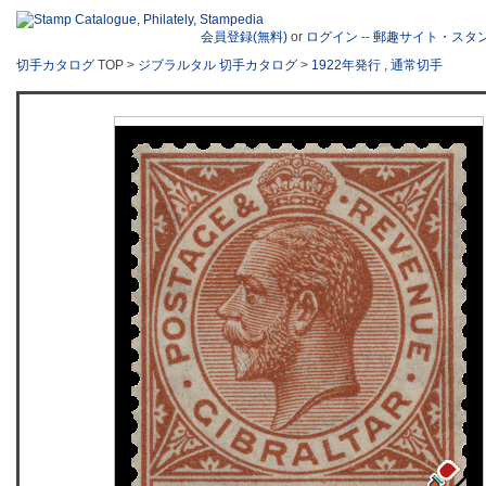
会員登録(無料)
or
ログイン
--
郵趣サイト・スタ
切手カタログ
TOP >
ジブラルタル 切手カタログ
>
1922年発行
,
通常切手