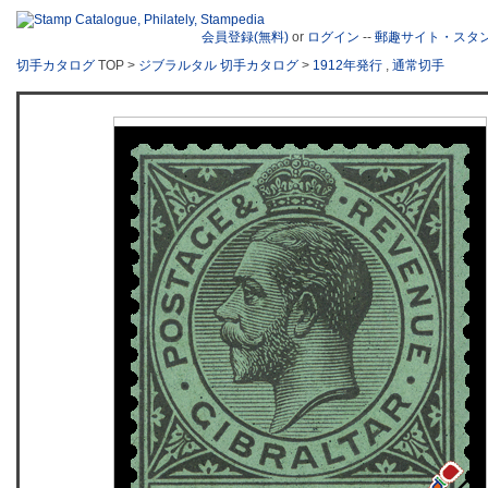
会員登録(無料)
or
ログイン
--
郵趣サイト・スタ
切手カタログ
TOP >
ジブラルタル 切手カタログ
>
1912年発行
,
通常切手