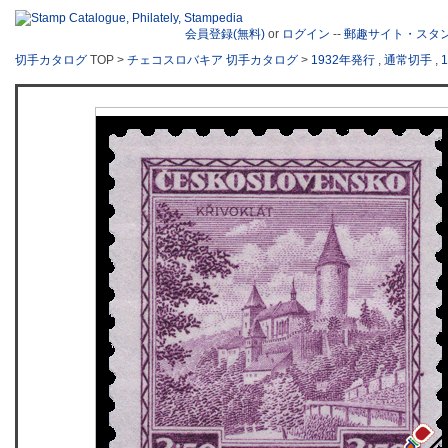
会員登録(無料)
or
ログイン
--
郵趣サイト・スタ
切手カタログ
TOP >
チェコスロバキア 切手カタログ
>
1932年発行
,
通常切手
,