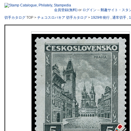
会員登録(無料)
or
ログイン
--
郵趣サイト・スタ
切手カタログ
TOP >
チェコスロバキア 切手カタログ
>
1929年発行
,
通常切手
,