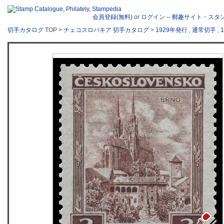
会員登録(無料)
or
ログイン
--
郵趣サイト・スタ
切手カタログ
TOP >
チェコスロバキア 切手カタログ
>
1929年発行
,
通常切手
,