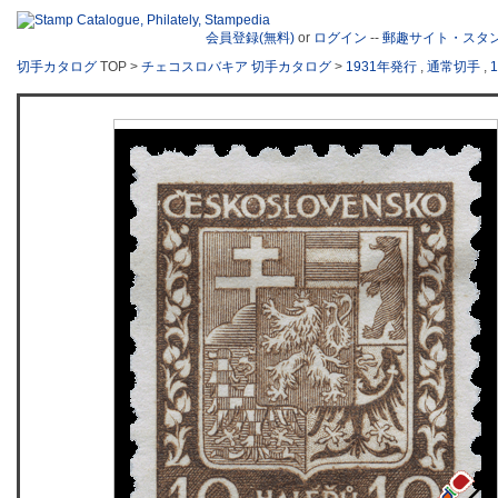
会員登録(無料)
or
ログイン
--
郵趣サイト・スタ
切手カタログ
TOP >
チェコスロバキア 切手カタログ
>
1931年発行
,
通常切手
,