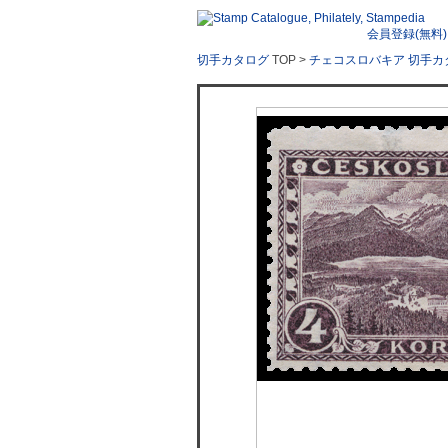
会員登録(無料)
切手カタログ
TOP >
チェコスロバキア 切手カ