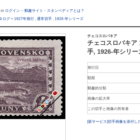
or
ログイン
--
郵趣サイト・スタンペディアとは？
タログ
>
1927年発行
,
通常切手
,
1926-年シリーズ
チェコスロバキア
チェコスロバキア 19
手, 1926-年シリー
発行日
額面
郵趣的分類
画像の拡大率
この切手と画像の所有者
[新サービス]切手画像を添付