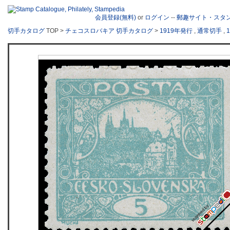
会員登録(無料)
or
ログイン
--
郵趣サイト・スタ
切手カタログ
TOP >
チェコスロバキア 切手カタログ
>
1919年発行
,
通常切手
,