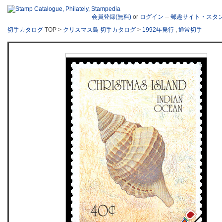
会員登録(無料)
or
ログイン
--
郵趣サイト・スタ
切手カタログ
TOP >
クリスマス島 切手カタログ
>
1992年発行
,
通常切手