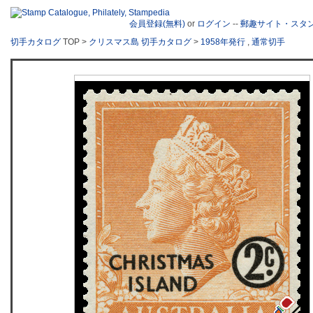
会員登録(無料)
or
ログイン
--
郵趣サイト・スタ
切手カタログ
TOP >
クリスマス島 切手カタログ
>
1958年発行
,
通常切手