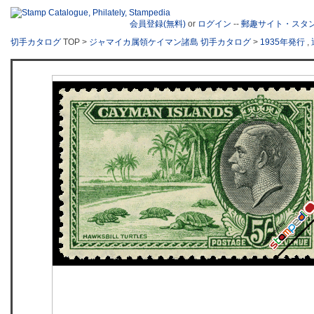
会員登録(無料)
or
ログイン
--
郵趣サイト・スタ
切手カタログ
TOP >
ジャマイカ属領ケイマン諸島 切手カタログ
>
1935年発行
,