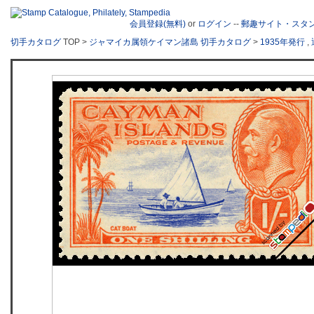
会員登録(無料)
or
ログイン
--
郵趣サイト・スタ
切手カタログ
TOP >
ジャマイカ属領ケイマン諸島 切手カタログ
>
1935年発行
,