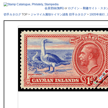
会員登録(無料)
or
ログイン
--
郵趣サイト・スタ
切手カタログ
TOP >
ジャマイカ属領ケイマン諸島 切手カタログ
>
1935年発行
,