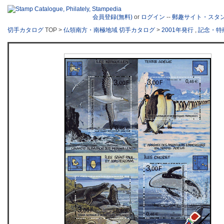
会員登録(無料)
or
ログイン
--
郵趣サイト・スタ
切手カタログ
TOP >
仏領南方・南極地域 切手カタログ
>
2001年発行
,
記念・特