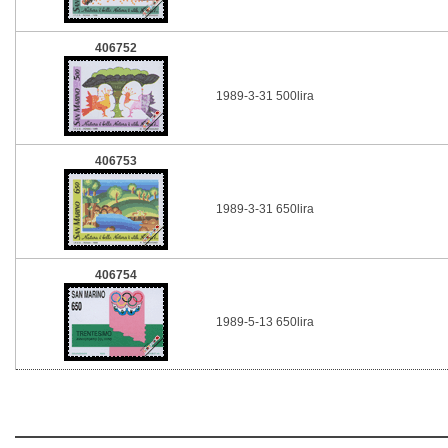
406752
1989-3-31 500lira
406753
1989-3-31 650lira
406754
1989-5-13 650lira