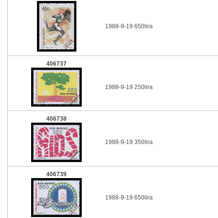
1988-9-19 650lira
406737
1988-9-19 250lira
406738
1988-9-19 350lira
406739
1988-9-19 650lira