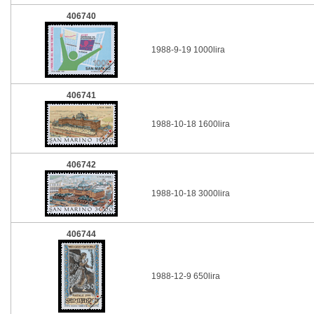
406740
1988-9-19 1000lira
406741
1988-10-18 1600lira
406742
1988-10-18 3000lira
406744
1988-12-9 650lira