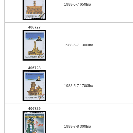
1988-5-7 650lira
406727
1988-5-7 1300lira
406728
1988-5-7 1700lira
406729
1988-7-8 300lira