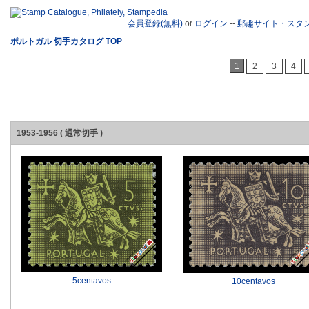
会員登録(無料)
or
ログイン
--
郵趣サイト・スタ
ポルトガル 切手カタログ TOP
1
2
3
4
1953-1956 ( 通常切手 )
5centavos
10centavos