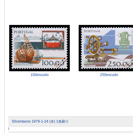
100escudo
250escudo
50centavos 1979-1-24 (水) 1色刷り
l