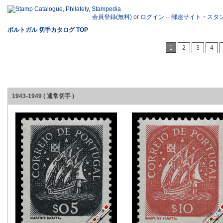
会員登録(無料)
or
ログイン
--
郵趣サイト・スタ
ポルトガル 切手カタログ TOP
1
2
3
4
1943-1949 ( 通常切手 )