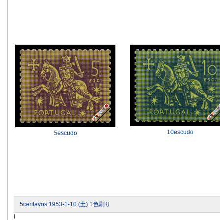
10escudo
5escudo
5centavos 1953-1-10 (土) 1色刷り
l