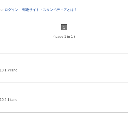
or
ログイン
--
郵趣サイト・スタンペディアとは？
1
( page 1 in 1 )
10 1.7franc
10 2.1franc