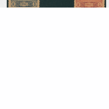
Lot.32 のオンライン下見
＝＞
こちらの下見会場
で、どうぞ！
4 枚の高解像度画像をルーペで拡大してご覧いただけま
す
32
38回 ロット