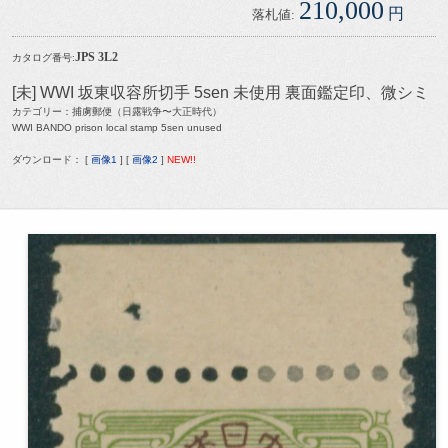
210,000
円
落札値:
JPS 3L2
カタログ番号:
[未] WWI 坂東収容所切手 5sen 未使用 裏面鑑定印、微シミ
カテゴリー：捕虜郵便（日露戦争〜大正時代）
WWI BANDO prison local stamp 5sen unused
ダウンロード： [
画像1
] [
画像2
]
NEW!!