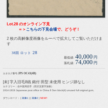
Lot.28 のオンライン下見
＝＞
こちらの下見会場
で、どうぞ！
2 枚の高解像度画像をルーペで拡大してご覧いただけま
す
28
38回 ロット
40,000
円
最低値:
74,000
円
落札値:
JPS OC43(4B)
カタログ番号:
[未] 字入旧毛8銭 銘付 田型 未使用 ヒンジ跡なし
カテゴリー：在中国局切手（田沢支那字加刷）
1914-1919 Japanese post office in China 8 Sen block(4) unused full original gum,
ダウンロード： [
画像1
] [
画像2
]
NEW!!