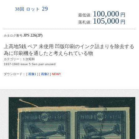
29
38回 ロット
100,000
円
最低値:
105,000
円
落札値:
JPS 226(2P)
カタログ番号:
上高地5銭 ペア 未使用 凹版印刷のインク詰まりを除去する
為に印刷機を通したと考えられている物
カテゴリー：１次昭和
1937-1940 issue 5 Sen pair unused
ダウンロード： [
画像1
] [
画像2
]
NEW!!