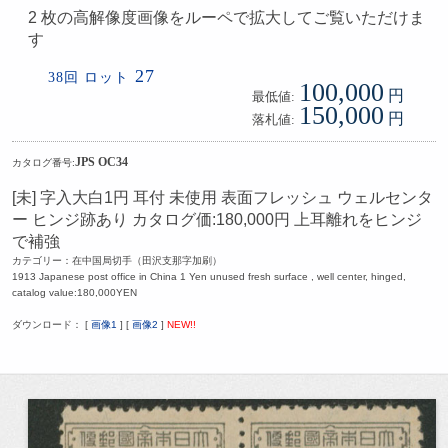
2 枚の高解像度画像をルーペで拡大してご覧いただけま
す
27
38回 ロット
100,000
円
最低値:
150,000
円
落札値:
JPS OC34
カタログ番号:
[未] 字入大白1円 耳付 未使用 表面フレッシュ ウェルセンタ
ー ヒンジ跡あり カタログ価:180,000円 上耳離れをヒンジ
で補強
カテゴリー：在中国局切手（田沢支那字加刷）
1913 Japanese post office in China 1 Yen unused fresh surface , well center, hinged,
catalog value:180,000YEN
ダウンロード： [
画像1
] [
画像2
]
NEW!!