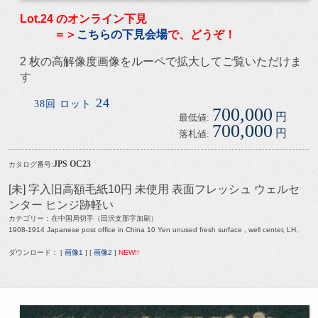
Lot.24 のオンライン下見
＝＞
こちらの下見会場
で、どうぞ！
2 枚の高解像度画像をルーペで拡大してご覧いただけま
す
24
38回 ロット
700,000
円
最低値:
700,000
円
落札値:
JPS OC23
カタログ番号:
[未] 字入旧高額毛紙10円 未使用 表面フレッシュ ウェルセ
ンター ヒンジ跡軽い
カテゴリー：在中国局切手（田沢支那字加刷）
1908-1914 Japanese post office in China 10 Yen unused fresh surface , well center, LH,
ダウンロード： [
画像1
] [
画像2
]
NEW!!