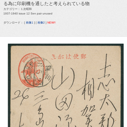
る為に印刷機を通したと考えられている物
カテゴリー：１次昭和
1937-1940 issue 12 Sen pair unused
ダウンロード： [
画像1
] [
画像2
]
NEW!!