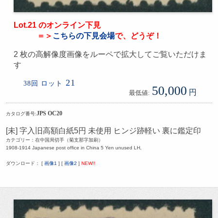
Lot.21 のオンライン下見
＝＞
こちらの下見会場
で、どうぞ！
2 枚の高解像度画像をルーペで拡大してご覧いただけま
す
21
38回 ロット
50,000
円
最低値:
JPS OC20
カタログ番号:
[未] 字入旧高額白紙5円 未使用 ヒンジ跡軽い 裏に鑑定印
カテゴリー：在中国局切手（菊支那字加刷）
1908-1914 Japanese post office in China 5 Yen unused LH,
ダウンロード： [
画像1
] [
画像2
]
NEW!!