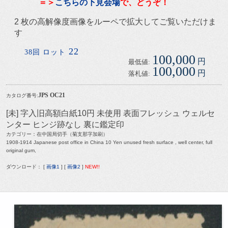
＝＞
こちらの下見会場
で、どうぞ！
2 枚の高解像度画像をルーペで拡大してご覧いただけま
す
22
38回 ロット
100,000
円
最低値:
100,000
円
落札値:
JPS OC21
カタログ番号:
[未] 字入旧高額白紙10円 未使用 表面フレッシュ ウェルセ
ンター ヒンジ跡なし 裏に鑑定印
カテゴリー：在中国局切手（菊支那字加刷）
1908-1914 Japanese post office in China 10 Yen unused fresh surface , well center, full
original gum,
ダウンロード： [
画像1
] [
画像2
]
NEW!!