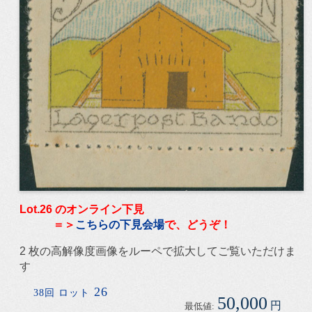
Lot.26 のオンライン下見
＝＞
こちらの下見会場
で、どうぞ！
2 枚の高解像度画像をルーペで拡大してご覧いただけま
す
26
38回 ロット
50,000
円
最低値: