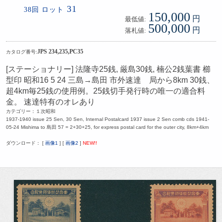
31
38回 ロット
150,000
円
最低値:
500,000
円
落札値:
JPS 234,235,PC35
カタログ番号:
[ステーショナリー] 法隆寺25銭, 厳島30銭, 楠公2銭葉書 櫛
型印 昭和16 5 24 三島→島田 市外速達 局から8km 30銭、
超4km毎25銭の使用例。25銭切手発行時の唯一の適合料
金。 速達特有のオレあり
カテゴリー：１次昭和
1937-1940 issue 25 Sen, 30 Sen, Internal Postalcard 1937 issue 2 Sen comb cds 1941-
05-24 Mishima to 島田 57 = 2+30+25, for express postal card for the outer city, 8km+4km
ダウンロード： [
画像1
] [
画像2
]
NEW!!