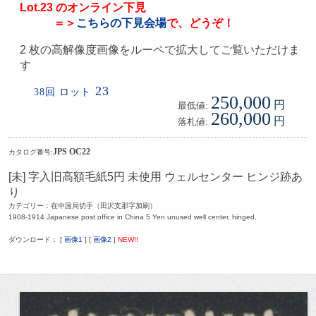
Lot.23 のオンライン下見
＝＞
こちらの下見会場
で、どうぞ！
2 枚の高解像度画像をルーペで拡大してご覧いただけま
す
23
38回 ロット
250,000
円
最低値:
260,000
円
落札値:
JPS OC22
カタログ番号:
[未] 字入旧高額毛紙5円 未使用 ウェルセンター ヒンジ跡あ
り
カテゴリー：在中国局切手（田沢支那字加刷）
1908-1914 Japanese post office in China 5 Yen unused well center, hinged,
ダウンロード： [
画像1
] [
画像2
]
NEW!!