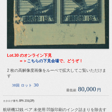
Lot.30 のオンライン下見
＝＞
こちらの下見会場
で、どうぞ！
2 枚の高解像度画像をルーペで拡大してご覧いただけま
す
30
38回 ロット
80,000
円
最低値:
JPS 231(2P)
カタログ番号:
航研機12銭 ペア 未使用 凹版印刷のインク詰まりを除去す