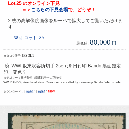
Lot.25 のオンライン下見
＝＞
こちらの下見会場
で、どうぞ！
2 枚の高解像度画像をルーペで拡大してご覧いただけま
す
25
38回 ロット
80,000
円
最低値:
JPS 3L1
カタログ番号:
[済] WWI 坂東収容所切手 2sen 済 日付印 Bando 裏面鑑定
印、変色？
カテゴリー：捕虜郵便（日露戦争〜大正時代）
WWI BANDO prison local stamp 2sen used cancelled by datestamp Bando faded shade
ダウンロード： [
画像1
] [
画像2
]
NEW!!