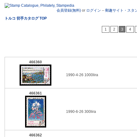
会員登録(無料)
or
ログイン
--
郵趣サイト・スタ
トルコ 切手カタログ TOP
1
2
3
4
466360
1990-4-26 1000lira
466361
1990-6-26 300lira
466362