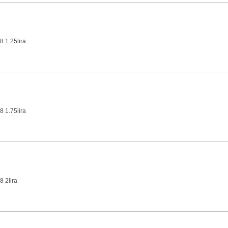
8 1.25lira
8 1.75lira
8 2lira