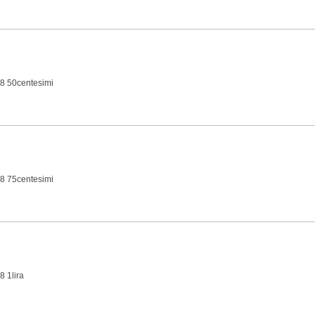
8 50centesimi
8 75centesimi
8 1lira