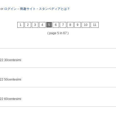
or
ログイン
--
郵趣サイト・スタンペディアとは？
1
2
3
4
5
6
7
8
9
10
11
( page 5 in 67 )
22 30centesimi
22 50centesimi
22 60centesimi