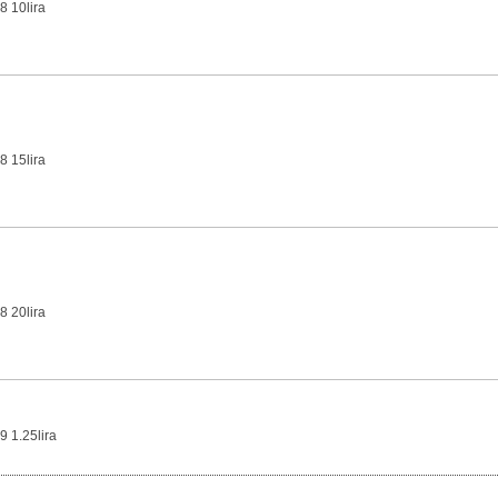
8 10lira
8 15lira
8 20lira
9 1.25lira