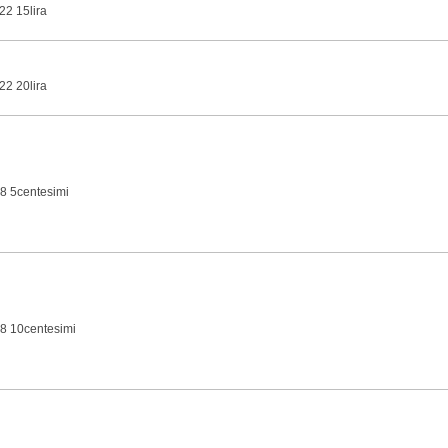
22 15lira
22 20lira
8 5centesimi
8 10centesimi