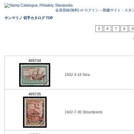
会員登録(無料)
or
ログイン
--
郵趣サイト・スタ
サンマリノ 切手カタログ TOP
5
6
7
8
9
405734
1942-3-16 5lira
405735
1942-7-30 30centesimi