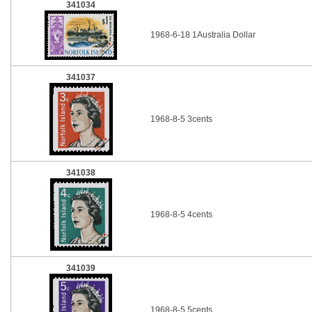
341034
1968-6-18 1Australia Dollar
341037
1968-8-5 3cents
341038
1968-8-5 4cents
341039
1968-8-5 5cents